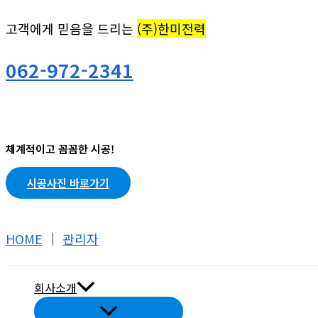
콘
고객에게 믿음을 드리는
(주)한미전력
텐
츠
062-972-2341
로
건
너
뛰
체계적이고 꼼꼼한 시공!
기
시공사진 바로가기
HOME
│
관리자
회사소개