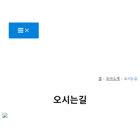
콘
텐
츠
로
건
너
뛰
기
홈
회사소개
오시는길
오시는길