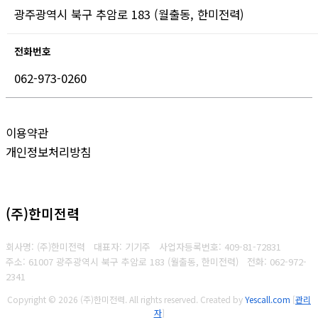
광주광역시 북구 추암로 183 (월출동, 한미전력)
전화번호
062-973-0260
이용약관
개인정보처리방침
(주)한미전력
회사명: (주)한미전력 대표자: 기기주
사업자등록번호:
409-81-72831
주소: 61007 광주광역시 북구 추암로 183 (월출동, 한미전력)
전화:
062-972-
2341
Copyright © 2026 (주)한미전력. All rights reserved.
Created by
Yescall.com
[
관리
자
]