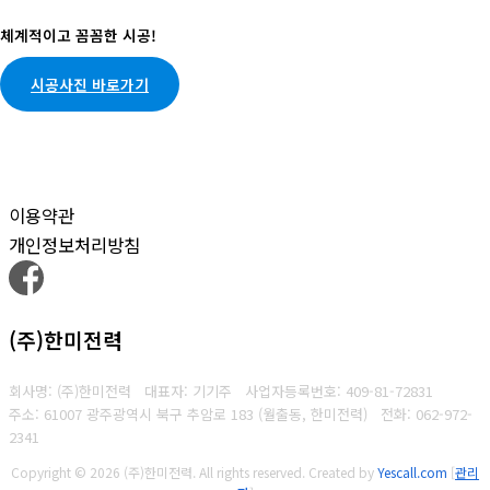
체계적이고 꼼꼼한 시공!
시공사진 바로가기
이용약관
개인정보처리방침
(주)한미전력
회사명: (주)한미전력 대표자: 기기주
사업자등록번호:
409-81-72831
주소: 61007 광주광역시 북구 추암로 183 (월출동, 한미전력)
전화:
062-972-
2341
Copyright © 2026 (주)한미전력. All rights reserved.
Created by
Yescall.com
[
관리