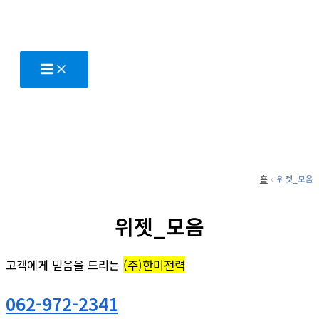
콘
텐
츠
로
건
너
뛰
기
홈
위젯_모음
위젯_모음
고객에게 믿음을 드리는
(주)한미전력
062-972-2341