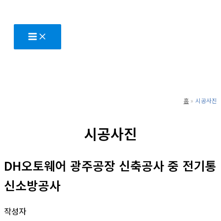
콘
텐
츠
로
건
너
뛰
홈
시공사진
기
시공사진
DH오토웨어 광주공장 신축공사 중 전기통
신소방공사
작성자